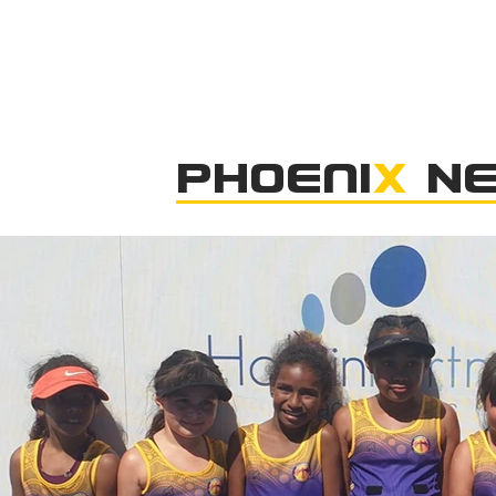
Phoeni
x
Ne